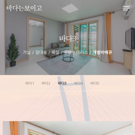
바다3
Hit enter to search or ESC to close
거실 / 침대룸 / 욕실 / 주방 / 테라스 /
개별바베큐
바다1
바다2
바다3
바다4
바다5