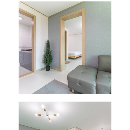
풍경보기
펜션소개
객실보기
외부풍경
바다1
편의시설
바다2
예약하기/물때표
바다3
예약안내
바다4
주변여행
실시간예약
바다5
물때표